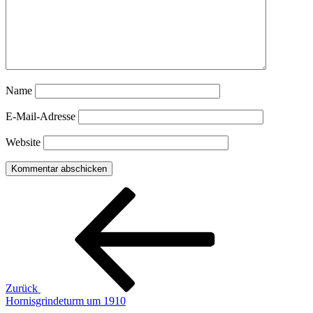
Name
E-Mail-Adresse
Website
Beitragsnavigation
Vorheriger
Beitrag
Zurück
Hornisgrindeturm um 1910