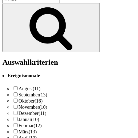
nach:
Suchen
Auswahlkriterien
Ereignismonate
August
(11)
September
(13)
Oktober
(16)
November
(10)
Dezember
(11)
Januar
(10)
Februar
(12)
März
(13)
April
(10)