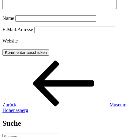
Name
E-Mail-Adresse
Website
Beitragsnavigation
Vorheriger
Beitrag
Zurück
Museum
Hohenasperg
Suche
Suchen