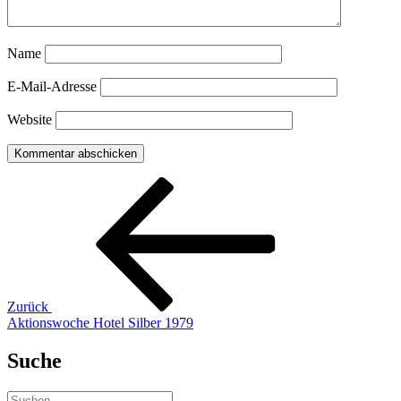
Name
E-Mail-Adresse
Website
Beitragsnavigation
Vorheriger
Beitrag
Zurück
Aktionswoche Hotel Silber 1979
Suche
Suchen