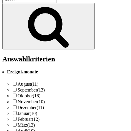
nach:
Suchen
Auswahlkriterien
Ereignismonate
August
(11)
September
(13)
Oktober
(16)
November
(10)
Dezember
(11)
Januar
(10)
Februar
(12)
März
(13)
April
(10)