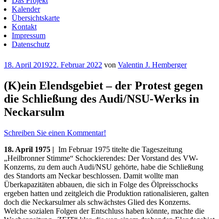
Das Projekt
Kalender
Übersichtskarte
Kontakt
Impressum
Datenschutz
Veröffentlicht
18. April 2019
22. Februar 2022
von
Valentin J. Hemberger
am
(K)ein Elendsgebiet – der Protest gegen
die Schließung des Audi/NSU-Werks in
Neckarsulm
Schreiben Sie einen Kommentar!
18. April 1975 |
Im Februar 1975 titelte die Tageszeitung
„Heilbronner Stimme“ Schockierendes: Der Vorstand des VW-
Konzerns, zu dem auch Audi/NSU gehörte, habe die Schließung
des Standorts am Neckar beschlossen. Damit wollte man
Überkapazitäten abbauen, die sich in Folge des Ölpreisschocks
ergeben hatten und zeitgleich die Produktion rationalisieren, galten
doch die Neckarsulmer als schwächstes Glied des Konzerns.
Welche sozialen Folgen der Entschluss haben könnte, machte die