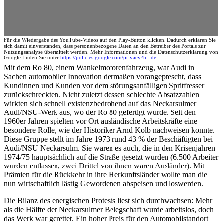
Für die Wiedergabe des YouTube-Videos auf den Play-Button klicken. Dadurch erklären Sie
sich damit einverstanden, dass personenbezogene Daten an den Betreiber des Portals zur
Nutzungsanalyse übermittelt werden. Mehr Informationen und die Datenschutzerklärung von
Google finden Sie unter
https://policies.google.com/privacy?hl=de
.
Mit dem Ro 80, einem Wankelmotorenfahrzeug, war Audi in
Sachen automobiler Innovation dermaßen vorangeprescht, dass
Kundinnen und Kunden vor dem störungsanfälligen Spritfresser
zurückschreckten. Nicht zuletzt dessen schlechte Absatzzahlen
wirkten sich schnell existenzbedrohend auf das Neckarsulmer
Audi/NSU-Werk aus, wo der Ro 80 gefertigt wurde. Seit den
1960er Jahren spielten vor Ort ausländische Arbeitskräfte eine
besondere Rolle, wie der Historiker Arnd Kolb nachweisen konnte.
Diese Gruppe stellt im Jahre 1973 rund 43 % der Beschäftigten bei
Audi/NSU Neckarsulm. Sie waren es auch, die in den Krisenjahren
1974/75 hauptsächlich auf die Straße gesetzt wurden (6.500 Arbeiter
wurden entlassen, zwei Drittel von ihnen waren Ausländer). Mit
Prämien für die Rückkehr in ihre Herkunftsländer wollte man die
nun wirtschaftlich lästig Gewordenen abspeisen und loswerden.
Die Bilanz des energischen Protests liest sich durchwachsen: Mehr
als die Hälfte der Neckarsulmer Belegschaft wurde arbeitslos, doch
das Werk war gerettet. Ein hoher Preis für den Automobilstandort