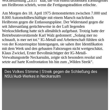
Wochenzeitung „ZEIT“ klar, die von einem drohenden Elendsgebiet
um Heilbronn schrieb, wenn die Fertigungstradition erlischte.
Am Morgen des 18. April 1975 demonstrierten zwischen 7.000 und
8.000 Automobilbeschäftigte mit einem Marsch nach/durch
Heilbronn gegen die Entlassungspläne. Der Widerstand gegen die
seit Jahresanfang gerüchteweise in der Luft liegenden
Werksschließung hatte sich allmählich aufgebaut. Trotzig hatte der
Betriebsratsvorsitzende Karl Walz gedonnert: „Solang mer no
schnauft, is mer net tot.“ IG-Metall und Arbeiterschaft fühlten sich
von der Konzernspitze hintergangen, sie sahen ihre Identifikation
mit dem Werk und den gebauten Fahrzeugen nicht wertgeschätzt.
Klaus Zwickel, Erster Bevollmächtigter der IG-Metall-
Verwaltungsstelle Neckarsulm, zeigte sich besonders resolut und
setzte auf harte Konfrontation bis hin zum „Wilden Streik“.
Des Volkes Stimme | Streik gegen die Schließung des
NSU/Audi-Werkes in Neckarsulm