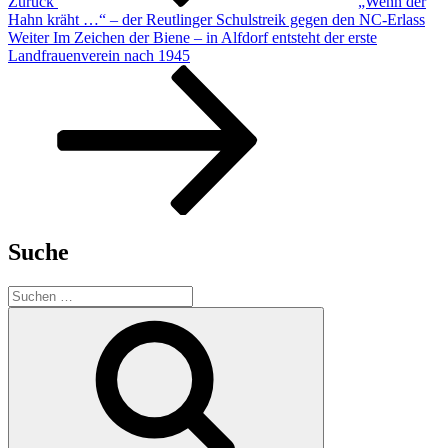
Zurück
„Wenn der
Hahn kräht …“ – der Reutlinger Schulstreik gegen den NC-Erlass
Nächster
Weiter
Im Zeichen der Biene – in Alfdorf entsteht der erste
Beitrag
Landfrauenverein nach 1945
Suche
Suchen
nach:
Suchen