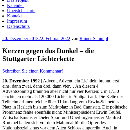
Das Projekt
Kalender
Übersichtskarte
Kontakt
Impressum
Datenschutz
Veröffentlicht
20. Dezember 2018
22. Februar 2022
von
Rainer Schimpf
am
Kerzen gegen das Dunkel – die
Stuttgarter Lichterkette
Schreiben Sie einen Kommentar!
20. Dezember 1992
|
Advent, Advent, ein Lichtlein brennt, erst
eins, dann zwei, dann drei, dann vier… An diesem 4.
Adventssonntag brannten aber nicht nur vier Kerzen: Um 17.30
leuchteten mehr als 120.000 Lichter in Stuttgart auf. Die Kette der
TeilnehmerInnen reichte über 11 km lang vom Erwin-Schoettle-
Platz in Heslach bis zum Marktplatz in Bad Cannstatt. Die politische
Prominenz fehlte ebenfalls nicht: Ministerpräsident Erwin Teufel,
Wirtschaftsminister Dieter Spöri und Oberbürgermeister Manfred
Rommel hatten sich vor dem Mahnmal für die Opfer des
Nationalsozialismus vor dem Alten Schloss eingereiht. Auch in