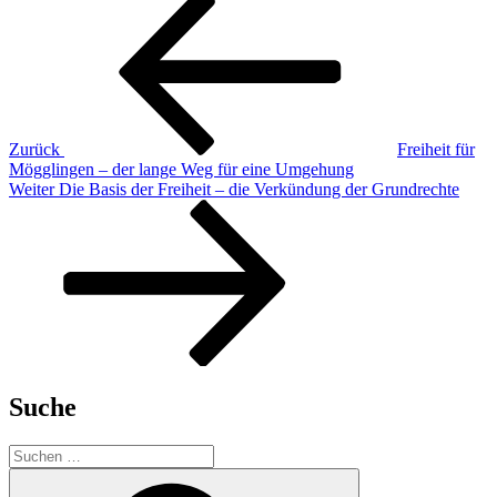
Beitragsnavigation
Beitrag
Zurück
Freiheit für
Mögglingen – der lange Weg für eine Umgehung
Nächster
Weiter
Die Basis der Freiheit – die Verkündung der Grundrechte
Beitrag
Suche
Suchen
nach:
Suchen