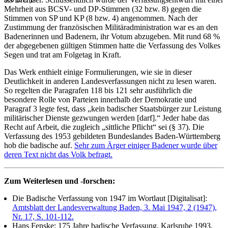
Mehrheit aus BCSV- und DP-Stimmen (32 bzw. 8) gegen die
Stimmen von SP und KP (8 bzw. 4) angenommen. Nach der
Zustimmung der französischen Militäradministration war es an den
Badenerinnen und Badenern, ihr Votum abzugeben. Mit rund 68 %
der abgegebenen gültigen Stimmen hatte die Verfassung des Volkes
Segen und trat am Folgetag in Kraft.
Das Werk enthielt einige Formulierungen, wie sie in dieser
Deutlichkeit in anderen Landesverfassungen nicht zu lesen waren.
So regelten die Paragrafen 118 bis 121 sehr ausführlich die
besondere Rolle von Parteien innerhalb der Demokratie und
Paragraf 3 legte fest, dass „kein badischer Staatsbürger zur Leistung
militärischer Dienste gezwungen werden [darf].“ Jeder habe das
Recht auf Arbeit, die zugleich „sittliche Pflicht“ sei (§ 37). Die
Verfassung des 1953 gebildeten Bundeslandes Baden-Württemberg
hob die badische auf.
Sehr zum Ärger einiger Badener wurde über
deren Text nicht das Volk befragt.
Zum Weiterlesen und -forschen:
Die Badische Verfassung von 1947 im Wortlaut [Digitalisat]:
Amtsblatt der Landesverwaltung Baden, 3. Mai 1947, 2 (1947),
Nr. 17, S. 101-112.
Hans Fenske: 175 Jahre badische Verfassung, Karlsruhe 1993.