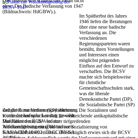
Das Titelbild war schlicht, der Inhalt nicht
ohne: Die Badische Verfassung von 1947
(Bildnachweis: HdGBW).).
Im Spätherbst des Jahres
1946 liefen die Beratungen
über eine neue badische
Verfassung an. Die
verschiedenen
Regierungsparteien waren
bemüht, ihren Vorstellungen
und Interessen einen
möglichst prägenden
Einfluss auf den Entwurf zu
verschaffen. Die BCSV
machte sich beispielsweise
für christliche
Gemeinschaftsschulen stark,
was die liberale
Demokratische Partei (DP),
die Sozialistische Partei (SP)
Zeitgleich zur Verfassungsabstimmung
und die Kommunisten (KP) ablehnten. Die Sozialisten und
wurde der badische Landtag gewählt.
Kommunisten sprachen sich für weitreichende antikapitalistische
Das Plakat der BCSV lud zur
Maßnahmen aus, die von einer tiefgreifenden
Wahlkundgebung ein (Bildnachweis:
Arbeitermitbestimmung bis hin zur Sozialisierung von
KAS/ACDP 10-002 : 53 CC-BY-SA
Schlüsselindustrien reichten. Diesbezüglich erwies sich die BCSV
3.0 DE ).
als Bremser. Schlussendlich wurde der Verfassungsentwurf mit einer