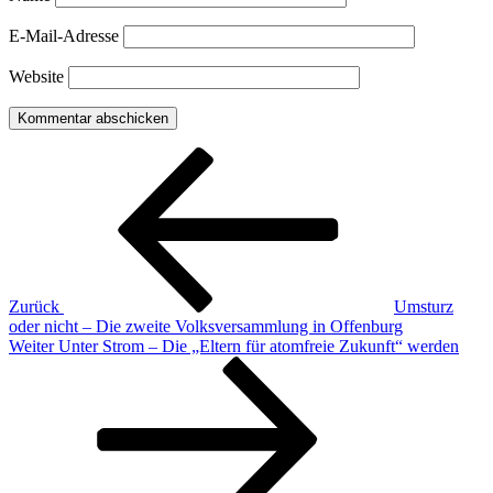
E-Mail-Adresse
Website
Beitragsnavigation
Vorheriger
Beitrag
Zurück
Umsturz
oder nicht – Die zweite Volksversammlung in Offenburg
Nächster
Weiter
Unter Strom – Die „Eltern für atomfreie Zukunft“ werden
Beitrag