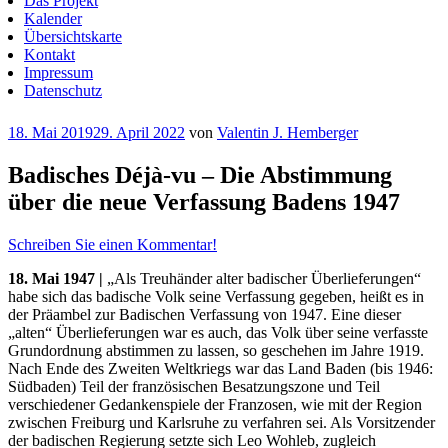
Das Projekt
Kalender
Übersichtskarte
Kontakt
Impressum
Datenschutz
Veröffentlicht
18. Mai 2019
29. April 2022
von
Valentin J. Hemberger
am
Badisches Déjà-vu – Die Abstimmung
über die neue Verfassung Badens 1947
Schreiben Sie einen Kommentar!
18. Mai 1947 |
„Als Treuhänder alter badischer Überlieferungen“
habe sich das badische Volk seine Verfassung gegeben, heißt es in
der Präambel zur Badischen Verfassung von 1947. Eine dieser
„alten“ Überlieferungen war es auch, das Volk über seine verfasste
Grundordnung abstimmen zu lassen, so geschehen im Jahre 1919.
Nach Ende des Zweiten Weltkriegs war das Land Baden (bis 1946:
Südbaden) Teil der französischen Besatzungszone und Teil
verschiedener Gedankenspiele der Franzosen, wie mit der Region
zwischen Freiburg und Karlsruhe zu verfahren sei. Als Vorsitzender
der badischen Regierung setzte sich Leo Wohleb, zugleich