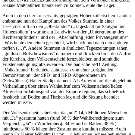
soziale Maßnahmen finanzieren zu können, einte die Lager.
Auch in den eher konservativ geprägten Hohenzollerischen Landen
entbrannte nun der Kampf um des Volkes Stimme. In einer
Leserzuschrift an den „Oberländer“ („Tagesblatt für Saulgau und
Hohenzollern“) warnte ein Landwirt vor der „Untergrabung des
Rechtsempfindens“ und der „Abschaffung jeden Privateigentums“:
„Was heute dem einen geschieht, wird nach und nach den anderen
treffen (…)“. Andere Stimmen in ähnlichen Tageszeitungen sahen
„gottlosen Bolschewismus“ dämmern und druckten breit den Aufruf
der Kirchen, dem Volksentscheid fernzubleiben und somit die
Fürstenenteignung abzuwenden. Die badische SPD-Zeitung
„Volksfreund“ berichtete stattdessen von einer „originellen
Demonstration“ der SPD- und KPD-Abgeordneten im
(Schwäbisch) Haller Stadtparlament. Als Antwort auf die abgelehnte
Verhandlung über einen Wahlaufruf zum Volksentscheid ließen
Aktivisten Inflationsgeld von der Empore regnen, das schließlich
fusshoch auf Boden und Tischen lag und die Sitzung beendet
werden musste.
Der Volksentscheid scheiterte, da „nur“ 14,5 Millionen Menschen
mit „Ja“ gestimmt hatten (rund 36 % der Wahlberechtigten; zum
Vergleich: „Ja“ in Württemberg: 34 % und in Baden: 38 % ) –
mindestens 50 % hätten ihre Zustimmung kundtun müssen. Auch
wenn Ex-Kaiser Wilhelm II. von „14 Millionen Schweinehunden in