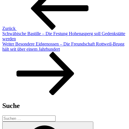
Zurück
Schwäbische Bastille – Die Festung Hohenasperg soll Gedenkstätte
werden
Nächster
Weiter
Besondere Eidgenossen – Die Freundschaft Rottweil-Brugg
Beitrag
hält seit über einem Jahrhundert
Suche
Suchen
nach:
Suchen