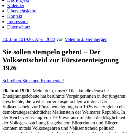
Das Projekt
Kalender
Übersichtskarte
Kontakt
Impressum
Datenschutz
Veröffentlicht
20. Juni 2019
26. April 2022
von
Valentin J. Hemberger
am
Sie sollen stempeln gehen! – Der
Volksentscheid zur Fürstenenteignung
1926
Schreiben Sie einen Kommentar!
20. Juni 1926 |
Mein, dein, unser? Die aktuelle deutsche
Enteignungsdebatte hat berühmte Vorgängerinnen in der jüngeren
Geschichte, die weit schärfer ausgefochten wurden. Der
Volksentscheid zur Fürstenenteignung von 1926 war zugleich ein
demokratiegeschichtlicher Meilenstein der Weimarer Republik. In
der Reichsverfassung von 1919 war ausdrücklich die Möglichkeit
der Volksgesetzgebung festgehalten: Bürgerinnen und Bürger
konnten mittels Volksbegehren und Volksentscheid politisch