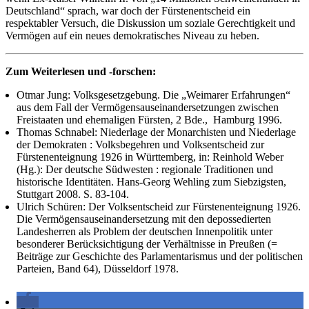
Deutschland“ sprach, war doch der Fürstenentscheid ein
respektabler Versuch, die Diskussion um soziale Gerechtigkeit und
Vermögen auf ein neues demokratisches Niveau zu heben.
Zum Weiterlesen und -forschen:
Otmar Jung: Volksgesetzgebung. Die „Weimarer Erfahrungen“
aus dem Fall der Vermögensauseinandersetzungen zwischen
Freistaaten und ehemaligen Fürsten, 2 Bde., Hamburg 1996.
Thomas Schnabel: Niederlage der Monarchisten und Niederlage
der Demokraten : Volksbegehren und Volksentscheid zur
Fürstenenteignung 1926 in Württemberg, in: Reinhold Weber
(Hg.): Der deutsche Südwesten : regionale Traditionen und
historische Identitäten. Hans-Georg Wehling zum Siebzigsten,
Stuttgart 2008. S. 83-104.
Ulrich Schüren: Der Volksentscheid zur Fürstenenteignung 1926.
Die Vermögensauseinandersetzung mit den depossedierten
Landesherren als Problem der deutschen Innenpolitik unter
besonderer Berücksichtigung der Verhältnisse in Preußen (=
Beiträge zur Geschichte des Parlamentarismus und der politischen
Parteien, Band 64), Düsseldorf 1978.