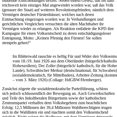
bindende Entscheidungen treffen. Neben einem Gesetz, das bis dato
reichsweit kein einziges Mal angewendet worden war, saß das Volk
(genauer der Staat) auf weiteren Revolutionspfründen, nämlich dem
Vermögen deutscher Fürstenhäuser, welches nach deren
Entmachtung eingezogen worden war. In Verhandlungen und
gerichtlichen Vergleichen versuchten die alten Machthaber ihr
Vermögen wieder zu erlangen. Als Reaktion entfaltete die KPD ihre
Kampagne für einen Volksentscheid zu deren entschädigungsloser
Enteignung, Motto: „Keinen Pfennig den Fürsten! Sie sollen
stempeln gehen!“
Im Blätterwald rauschte es heftig Für und Wider den Volksents
vom 18./19. Juni 1926 aus dem Oberländer (bürgerlich/katholis
Hohenzollern), Der Zoller (bürgerlich/ katholisch, für die Hoh
Lande), Schwäbischer Merkur (deutschnational, für Schwaben)
(sozialdemokratisch, für Mittelbaden), Arbeiter-Zeitung (komm
– vom 3. März 1926) (Collage: HdGBW/Hemberger).
Zunächst zögerte die sozialdemokratische Parteiführung, schloss
sich jedoch schlussendlich der Bewegung an. Auch Gewerkschaften
und Teile des linksliberalen Bürgertums sowie der katholischen
Zentrumspartei verhalfen dem Volksbegehren zum beachtlichen
Erfolg: 12,5 Millionen der 39,4 Millionen Wahlberechtigten trugen
sich in die Wahllisten ein und machten somit den Volksentscheid
möglich. Nicht zuletzt die Hoffnung, mit dem Vermögen dringende