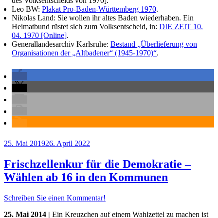
des Volksentscheids von 1970].
Leo BW:
Plakat Pro-Baden-Württemberg 1970
.
Nikolas Land:
Sie wollen ihr altes Baden wiederhaben. Ein
Heimatbund rüstet sich zum Volksentscheid, in:
DIE ZEIT 10.
04. 1970 [Online]
.
Generallandesarchiv Karlsruhe:
Bestand „Überlieferung von
Organisationen der „Altbadener“ (1945-1970)“
.
Veröffentlicht
25. Mai 2019
26. April 2022
am
Frischzellenkur für die Demokratie –
Wählen ab 16 in den Kommunen
Schreiben Sie einen Kommentar!
25. Mai 2014 |
Ein Kreuzchen auf einem Wahlzettel zu machen ist