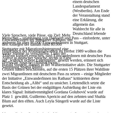
einem deutschen
Landesparlament
(Westberlin). Am Ende
der Veranstaltung stand
eine Erklärung, die
allgemein das
Wahlrecht für alle in
Deutschland lebende
Viele Sprachen, viele Pässe, ein Ziel: Mehr
Menschen – unabhängig von Herkunft und Pass – einforderte, unter
EinwanderInnen ins Stuttgarter Rathaus, um
anderem für über 80.000 EinwanderInnen in Stuttgart.
den Anliegen der damals rund 80.000
Stuttgarter mit Migrationshintergrund eine
Hinsichtlich der Kommunalwahlen im Herbst 1989 wollten die
starke Stimme zu verschaffen. Links der
Aktiven konkret erreichen, dass EinwanderInnen mit deutschen Pass
Aufruf in deutscher Sprache, rechts in Farsi
auf „wirklich sichere Listenplätze“ gesetzt werden, erinnert sich
(Persische Sprache) (Bildnachweis:
Harald Stingele, damals in der Wählerinitiative aktiv. Die Stuttgarter
Sammlung Shahla Blum)
Grünen hatten beschlossen, auf die ersten 15 Plätzen ihrer Wahlliste
zwei MigrantInnen mit deutschem Pass zu setzen – einige Mitglieder
der Initiative „EinwanderInnen ins Rathaus“ kritisierten diese
Entscheidung als „Alibi“ und zu unsicher. Letztendlich setzte die
Basis der Grünen bei der endgültigen Aufstellung der Liste ein
klares Signal: Initiativenmitglied Gordana Golubović wurde auf
Platz 1 gewählt, Guillermo Apericio auf den zehnten und Shahla
Blum auf den elften. Auch Leyla Süngerli wurde auf die Liste
gesetzt.