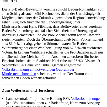
Juni 1970.
Die Pro-Baden-Bewegung vereinte sowohl Baden-Romantiker vom
alten Schlag als auch kühl Rechnende, die in der Unabhängigkeit
Möglichkeiten einer der Zukunft zugewandten Regionalentwicklung
sahen. Zugleich fürchtete die Landesregierung unter
Ministerpräsident Hans Filbinger, dass Befürworter eines vereinten
Baden-Württembergs aus falscher Sicherheit den Urnengang als
überflüssig erachteten und die Pro-Badener somit wider Erwarten
siegen könnten. Doch die Überraschung blieb beim Volksentscheid
aus: 81,9 % der abgegebenen Stimmen waren für Baden-
Württemberg; bei einer Wahlbeteiligung von 62,5 % ein stichfestes
Votum. In keinem Wahlkreis schafften es die Pro-Badener auch nur
annähernd, eine Mehrheit für ihr Ansinnen zu erobern (ihr bestes
Ergebnis holten sie im Stadtkreis Karlsruhe mit 36 %). Als am 19.
September 1971 eine von Unbeugsamen angestrebte
Volksabstimmung am notwendigen Quorum der
Mindestteilnehmenden
scheiterte, war klar: Der Traum vom
souveränen Baden war ausgeträumt.
Zum Weiterlesen und -forschen:
Landeszentrale für politische Bildung BW:
Volksabstimmungen
[u.a. Volksabstimmungen zur Badenfrage, Karte zum Ausgang