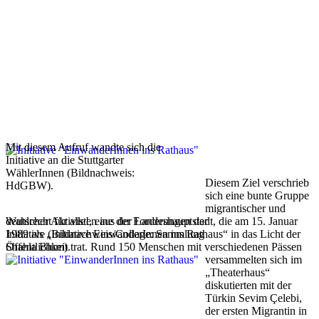
Mit diesem Aufruf wandte sich die
Initiative an die Stuttgarter
WählerInnen (Bildnachweis:
Diesem Ziel verschrieb
HdGBW).
sich eine bunte Gruppe
migrantischer und
Wahlrecht für alle!, eine der Forderungen der
deutscher Aktivisten aus der Landeshauptstadt, die am 15. Januar
Initiative (Bildnachweis/Collage: Sammlung
1989 als „Initiative EinwanderInnen ins Rathaus“ in das Licht der
Shahla Blum).
Öffentlichkeit trat. Rund 150 Menschen mit verschiedenen Pässen
versammelten sich im
„Theaterhaus“
diskutierten mit der
Türkin Sevim Çelebi,
der ersten Migrantin in