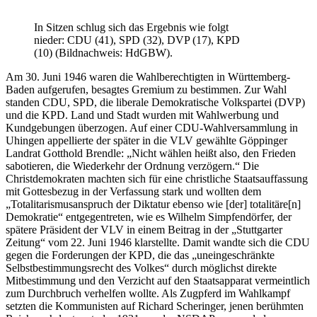
In Sitzen schlug sich das Ergebnis wie folgt
nieder: CDU (41), SPD (32), DVP (17), KPD
(10) (Bildnachweis: HdGBW).
Am 30. Juni 1946 waren die Wahlberechtigten in Württemberg-
Baden aufgerufen, besagtes Gremium zu bestimmen. Zur Wahl
standen CDU, SPD, die liberale Demokratische Volkspartei (DVP)
und die KPD. Land und Stadt wurden mit Wahlwerbung und
Kundgebungen überzogen. Auf einer CDU-Wahlversammlung in
Uhingen appellierte der später in die VLV gewählte Göppinger
Landrat Gotthold Brendle: „Nicht wählen heißt also, den Frieden
sabotieren, die Wiederkehr der Ordnung verzögern.“ Die
Christdemokraten machten sich für eine christliche Staatsauffassung
mit Gottesbezug in der Verfassung stark und wollten dem
„Totalitarismusanspruch der Diktatur ebenso wie [der] totalitäre[n]
Demokratie“ entgegentreten, wie es Wilhelm Simpfendörfer, der
spätere Präsident der VLV in einem Beitrag in der „Stuttgarter
Zeitung“ vom 22. Juni 1946 klarstellte. Damit wandte sich die CDU
gegen die Forderungen der KPD, die das „uneingeschränkte
Selbstbestimmungsrecht des Volkes“ durch möglichst direkte
Mitbestimmung und den Verzicht auf den Staatsapparat vermeintlich
zum Durchbruch verhelfen wollte. Als Zugpferd im Wahlkampf
setzten die Kommunisten auf Richard Scheringer, jenen berühmten