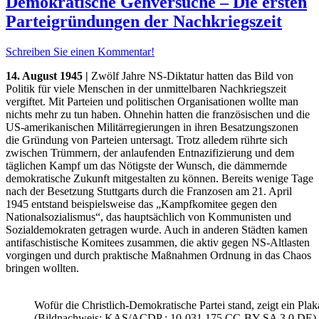
Demokratische Gehversuche – Die ersten
Parteigründungen der Nachkriegszeit
Schreiben Sie einen Kommentar!
14. August 1945 |
Zwölf Jahre NS-Diktatur hatten das Bild von
Politik für viele Menschen in der unmittelbaren Nachkriegszeit
vergiftet. Mit Parteien und politischen Organisationen wollte man
nichts mehr zu tun haben. Ohnehin hatten die französischen und die
US-amerikanischen Militärregierungen in ihren Besatzungszonen
die Gründung von Parteien untersagt. Trotz alledem rührte sich
zwischen Trümmern, der anlaufenden Entnazifizierung und dem
täglichen Kampf um das Nötigste der Wunsch, die dämmernde
demokratische Zukunft mitgestalten zu können. Bereits wenige Tage
nach der Besetzung Stuttgarts durch die Franzosen am 21. April
1945 entstand beispielsweise das „Kampfkomitee gegen den
Nationalsozialismus“, das hauptsächlich von Kommunisten und
Sozialdemokraten getragen wurde. Auch in anderen Städten kamen
antifaschistische Komitees zusammen, die aktiv gegen NS-Altlasten
vorgingen und durch praktische Maßnahmen Ordnung in das Chaos
bringen wollten.
Wofür die Christlich-Demokratische Partei stand, zeigt ein Pl
(Bildnachweis: KAS/ACDP : 10-031 175 CC-BY-SA 3.0 DE).