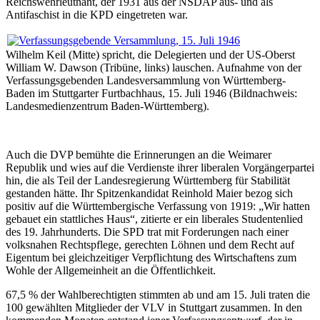
Reichswehrleutnant, der 1931 aus der NSDAP aus- und als
Antifaschist in die KPD eingetreten war.
Wilhelm Keil (Mitte) spricht, die Delegierten und der US-Oberst
William W. Dawson (Tribüne, links) lauschen. Aufnahme von der
Verfassungsgebenden Landesversammlung von Württemberg-
Baden im Stuttgarter Furtbachhaus, 15. Juli 1946 (Bildnachweis:
Landesmedienzentrum Baden-Württemberg).
Auch die DVP bemühte die Erinnerungen an die Weimarer
Republik und wies auf die Verdienste ihrer liberalen Vorgängerpartei
hin, die als Teil der Landesregierung Württemberg für Stabilität
gestanden hätte. Ihr Spitzenkandidat Reinhold Maier bezog sich
positiv auf die Württembergische Verfassung von 1919: „Wir hatten
gebauet ein stattliches Haus“, zitierte er ein liberales Studentenlied
des 19. Jahrhunderts. Die SPD trat mit Forderungen nach einer
volksnahen Rechtspflege, gerechten Löhnen und dem Recht auf
Eigentum bei gleichzeitiger Verpflichtung des Wirtschaftens zum
Wohle der Allgemeinheit an die Öffentlichkeit.
67,5 % der Wahlberechtigten stimmten ab und am 15. Juli traten die
100 gewählten Mitglieder der VLV in Stuttgart zusammen. In den