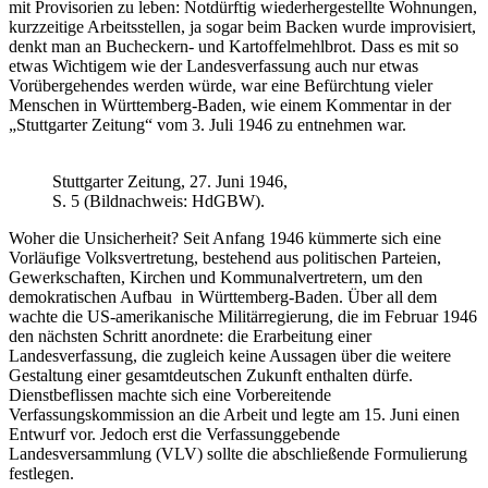
mit Provisorien zu leben: Notdürftig wiederhergestellte Wohnungen,
kurzzeitige Arbeitsstellen, ja sogar beim Backen wurde improvisiert,
denkt man an Bucheckern- und Kartoffelmehlbrot. Dass es mit so
etwas Wichtigem wie der Landesverfassung auch nur etwas
Vorübergehendes werden würde, war eine Befürchtung vieler
Menschen in Württemberg-Baden, wie einem Kommentar in der
„Stuttgarter Zeitung“ vom 3. Juli 1946 zu entnehmen war.
Stuttgarter Zeitung, 27. Juni 1946,
S. 5 (Bildnachweis: HdGBW).
Woher die Unsicherheit? Seit Anfang 1946 kümmerte sich eine
Vorläufige Volksvertretung, bestehend aus politischen Parteien,
Gewerkschaften, Kirchen und Kommunalvertretern, um den
demokratischen Aufbau in Württemberg-Baden. Über all dem
wachte die US-amerikanische Militärregierung, die im Februar 1946
den nächsten Schritt anordnete: die Erarbeitung einer
Landesverfassung, die zugleich keine Aussagen über die weitere
Gestaltung einer gesamtdeutschen Zukunft enthalten dürfe.
Dienstbeflissen machte sich eine Vorbereitende
Verfassungskommission an die Arbeit und legte am 15. Juni einen
Entwurf vor. Jedoch erst die Verfassunggebende
Landesversammlung (VLV) sollte die abschließende Formulierung
festlegen.