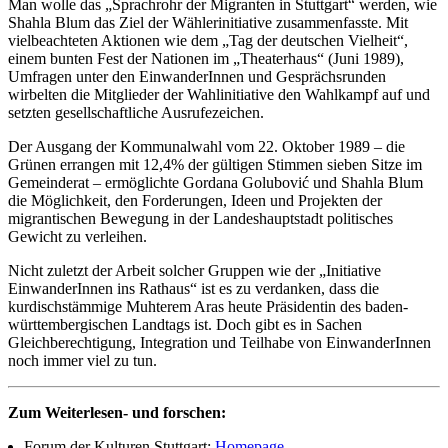
Man wolle das „Sprachrohr der Migranten in Stuttgart“ werden, wie
Shahla Blum das Ziel der Wählerinitiative zusammenfasste. Mit
vielbeachteten Aktionen wie dem „Tag der deutschen Vielheit“,
einem bunten Fest der Nationen im „Theaterhaus“ (Juni 1989),
Umfragen unter den EinwanderInnen und Gesprächsrunden
wirbelten die Mitglieder der Wahlinitiative den Wahlkampf auf und
setzten gesellschaftliche Ausrufezeichen.
Der Ausgang der Kommunalwahl vom 22. Oktober 1989 – die
Grünen errangen mit 12,4% der gültigen Stimmen sieben Sitze im
Gemeinderat – ermöglichte Gordana Golubović und Shahla Blum
die Möglichkeit, den Forderungen, Ideen und Projekten der
migrantischen Bewegung in der Landeshauptstadt politisches
Gewicht zu verleihen.
Nicht zuletzt der Arbeit solcher Gruppen wie der „Initiative
EinwanderInnen ins Rathaus“ ist es zu verdanken, dass die
kurdischstämmige Muhterem Aras heute Präsidentin des baden-
württembergischen Landtags ist. Doch gibt es in Sachen
Gleichberechtigung, Integration und Teilhabe von EinwanderInnen
noch immer viel zu tun.
Zum Weiterlesen- und forschen:
Forum der Kulturen Stuttgart:
Homepage
.