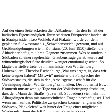
Auf der einen Seite ackerten die „Altbadener“ für den Erhalt der
badischen Eigenständigkeit. Ihren stärksten Fürsprecher fanden sie
in Staatspräsident Leo Wohleb. Auf Plakaten wurde vor dem
geplanten Südweststaat als „Schwabenstreich“ gewarnt, und auf
Großkundgebungen wie in Konstanz (20. Juni 1950) stießen die
Altbadener heftig mit ihren Gegnern zusammen. Was besonders in
Südbaden zu einer regelrechten Glaubensfrage geriet, wurde auf
württembergischer Seite deutlich weniger emotional gesehen. So
klagte der stellvertretende Innenminister von Württemberg-
Hohenzollern, Theodor Eschenburg: „Was uns ärgert, ist, dass wir
keine Gegner haben!“ Mit „wir“ meinte er die Fürsprecher des
Südweststaates, die sich in der „Arbeitsgemeinschaft für die
Vereinigung Baden-Württemberg“ sammelten. Der Journalist Edwin
Konnerth musste wenige Tage vor der Volksbefragung festhalten,
dass der „Mann der Straße“ (außerhalb Südbadens) viel mehr mit
Alltagsdingen denn mit staatsrechtlichen Fragen beschäftigt sei. Und
wenn man auf das Politische zu sprechen komme, rangieren die
Südwest-„Plänkeleien“ weit hinter der Frage einer möglichen
Wiederaufrüstung der BRD und dem Krieg in Korea.