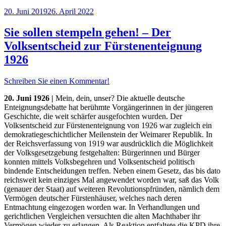
Veröffentlicht
20. Juni 2019
26. April 2022
am
Sie sollen stempeln gehen! – Der
Volksentscheid zur Fürstenenteignung
1926
Schreiben Sie einen Kommentar!
20. Juni 1926 |
Mein, dein, unser? Die aktuelle deutsche
Enteignungsdebatte hat berühmte Vorgängerinnen in der jüngeren
Geschichte, die weit schärfer ausgefochten wurden. Der
Volksentscheid zur Fürstenenteignung von 1926 war zugleich ein
demokratiegeschichtlicher Meilenstein der Weimarer Republik. In
der Reichsverfassung von 1919 war ausdrücklich die Möglichkeit
der Volksgesetzgebung festgehalten: Bürgerinnen und Bürger
konnten mittels Volksbegehren und Volksentscheid politisch
bindende Entscheidungen treffen. Neben einem Gesetz, das bis dato
reichsweit kein einziges Mal angewendet worden war, saß das Volk
(genauer der Staat) auf weiteren Revolutionspfründen, nämlich dem
Vermögen deutscher Fürstenhäuser, welches nach deren
Entmachtung eingezogen worden war. In Verhandlungen und
gerichtlichen Vergleichen versuchten die alten Machthaber ihr
Vermögen wieder zu erlangen. Als Reaktion entfaltete die KPD ihre