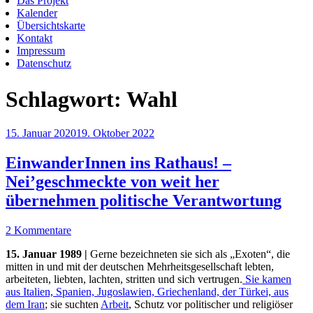
Das Projekt
Kalender
Übersichtskarte
Kontakt
Impressum
Datenschutz
Schlagwort:
Wahl
Veröffentlicht
15. Januar 2020
19. Oktober 2022
am
EinwanderInnen ins Rathaus! –
Nei’geschmeckte von weit her
übernehmen politische Verantwortung
2 Kommentare
15. Januar 1989 |
Gerne bezeichneten sie sich als „Exoten“, die
mitten in und mit der deutschen Mehrheitsgesellschaft lebten,
arbeiteten, liebten, lachten, stritten und sich vertrugen.
Sie kamen
aus Italien, Spanien, Jugoslawien, Griechenland, der Türkei, aus
dem Iran
; sie suchten
Arbeit
, Schutz vor politischer und religiöser