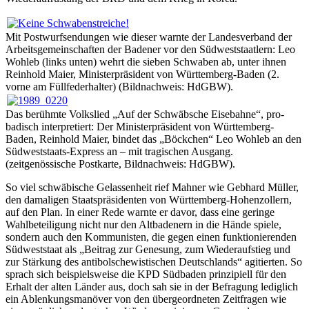
Mit Postwurfsendungen wie dieser warnte der Landesverband der
Arbeitsgemeinschaften der Badener vor den Südweststaatlern: Leo
Wohleb (links unten) wehrt die sieben Schwaben ab, unter ihnen
Reinhold Maier, Ministerpräsident von Württemberg-Baden (2.
vorne am Füllfederhalter) (Bildnachweis: HdGBW).
Das berühmte Volkslied „Auf der Schwäbsche Eisebahne“, pro-
badisch interpretiert: Der Ministerpräsident von Württemberg-
Baden, Reinhold Maier, bindet das „Böckchen“ Leo Wohleb an den
Südweststaats-Express an – mit tragischen Ausgang.
(zeitgenössische Postkarte, Bildnachweis: HdGBW).
So viel schwäbische Gelassenheit rief Mahner wie Gebhard Müller,
den damaligen Staatspräsidenten von Württemberg-Hohenzollern,
auf den Plan. In einer Rede warnte er davor, dass eine geringe
Wahlbeteiligung nicht nur den Altbadenern in die Hände spiele,
sondern auch den Kommunisten, die gegen einen funktionierenden
Südweststaat als „Beitrag zur Genesung, zum Wiederaufstieg und
zur Stärkung des antibolschewistischen Deutschlands“ agitierten. So
sprach sich beispielsweise die KPD Südbaden prinzipiell für den
Erhalt der alten Länder aus, doch sah sie in der Befragung lediglich
ein Ablenkungsmanöver von den übergeordneten Zeitfragen wie