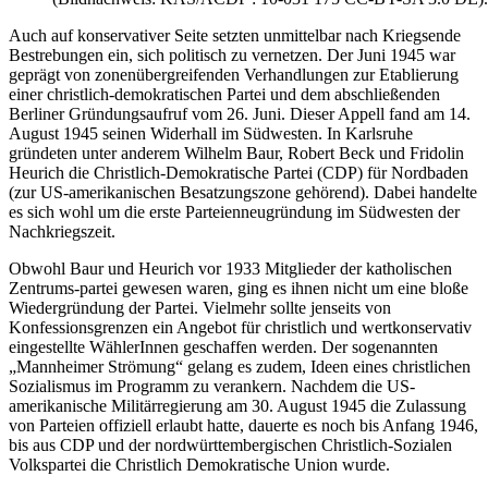
Auch auf konservativer Seite setzten unmittelbar nach Kriegsende
Bestrebungen ein, sich politisch zu vernetzen. Der Juni 1945 war
geprägt von zonenübergreifenden Verhandlungen zur Etablierung
einer christlich-demokratischen Partei und dem abschließenden
Berliner Gründungsaufruf vom 26. Juni. Dieser Appell fand am 14.
August 1945 seinen Widerhall im Südwesten. In Karlsruhe
gründeten unter anderem Wilhelm Baur, Robert Beck und Fridolin
Heurich die Christlich-Demokratische Partei (CDP) für Nordbaden
(zur US-amerikanischen Besatzungszone gehörend). Dabei handelte
es sich wohl um die erste Parteienneugründung im Südwesten der
Nachkriegszeit.
Obwohl Baur und Heurich vor 1933 Mitglieder der katholischen
Zentrums-partei gewesen waren, ging es ihnen nicht um eine bloße
Wiedergründung der Partei. Vielmehr sollte jenseits von
Konfessionsgrenzen ein Angebot für christlich und wertkonservativ
eingestellte WählerInnen geschaffen werden. Der sogenannten
„Mannheimer Strömung“ gelang es zudem, Ideen eines christlichen
Sozialismus im Programm zu verankern. Nachdem die US-
amerikanische Militärregierung am 30. August 1945 die Zulassung
von Parteien offiziell erlaubt hatte, dauerte es noch bis Anfang 1946,
bis aus CDP und der nordwürttembergischen Christlich-Sozialen
Volkspartei die Christlich Demokratische Union wurde.