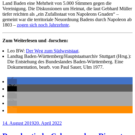
Land Baden eine Mehrheit von 5.000 Stimmen gegen die
Vereinigung. Die Diskussionen um Heimat, die laut Gebhard Müller
tiefer reichten als „ein Zufallsstaat von Napoleons Gnaden“ –
gemeint war die territoriale Neuordnung Badens durch Napoleon ab
1803 –
zogen sich noch Jahrzehnte
.
Zum Weiterlesen und -forschen:
Leo BW:
Der Weg zum Südweststaat
.
Landtag Baden-Württemberg/Hauptstaatsarchiv Stuttgart (Hrsg.):
Die Entstehung des Bundeslandes Baden-Württemberg. Eine
Dokumentation, bearb. von Paul Sauer, Ulm 1977.
Veröffentlicht
14. August 2019
20. April 2022
am