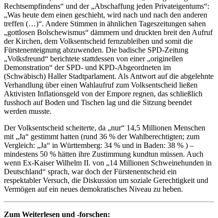
Rechtsempfindens“ und der „Abschaffung jeden Privateigentums“:
„Was heute dem einen geschieht, wird nach und nach den anderen
treffen (…)“. Andere Stimmen in ähnlichen Tageszeitungen sahen
„gottlosen Bolschewismus“ dämmern und druckten breit den Aufruf
der Kirchen, dem Volksentscheid fernzubleiben und somit die
Fürstenenteignung abzuwenden. Die badische SPD-Zeitung
„Volksfreund“ berichtete stattdessen von einer „originellen
Demonstration“ der SPD- und KPD-Abgeordneten im
(Schwäbisch) Haller Stadtparlament. Als Antwort auf die abgelehnte
Verhandlung über einen Wahlaufruf zum Volksentscheid ließen
Aktivisten Inflationsgeld von der Empore regnen, das schließlich
fusshoch auf Boden und Tischen lag und die Sitzung beendet
werden musste.
Der Volksentscheid scheiterte, da „nur“ 14,5 Millionen Menschen
mit „Ja“ gestimmt hatten (rund 36 % der Wahlberechtigten; zum
Vergleich: „Ja“ in Württemberg: 34 % und in Baden: 38 % ) –
mindestens 50 % hätten ihre Zustimmung kundtun müssen. Auch
wenn Ex-Kaiser Wilhelm II. von „14 Millionen Schweinehunden in
Deutschland“ sprach, war doch der Fürstenentscheid ein
respektabler Versuch, die Diskussion um soziale Gerechtigkeit und
Vermögen auf ein neues demokratisches Niveau zu heben.
Zum Weiterlesen und -forschen: