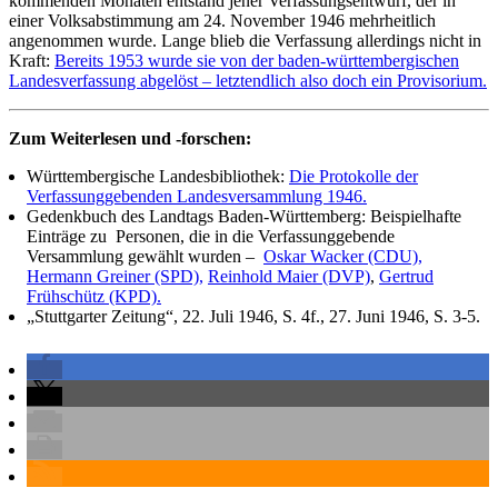
kommenden Monaten entstand jener Verfassungsentwurf, der in
einer Volksabstimmung am 24. November 1946 mehrheitlich
angenommen wurde. Lange blieb die Verfassung allerdings nicht in
Kraft:
Bereits 1953 wurde sie von der baden-württembergischen
Landesverfassung abgelöst – letztendlich also doch ein Provisorium.
Zum Weiterlesen und -forschen:
Württembergische Landesbibliothek:
Die Protokolle der
Verfassunggebenden Landesversammlung 1946.
Gedenkbuch des Landtags Baden-Württemberg: Beispielhafte
Einträge zu Personen, die in die Verfassunggebende
Versammlung gewählt wurden –
Oskar Wacker (CDU),
Hermann Greiner (SPD),
Reinhold Maier (DVP)
,
Gertrud
Frühschütz (KPD).
„Stuttgarter Zeitung“, 22. Juli 1946, S. 4f., 27. Juni 1946, S. 3-5.