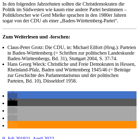
In den folgenden Jahrzehnten sollten die Christdemokraten die
Politik im Südwesten wie kaum eine andere Partei bestimmen –
Politikforscher wie Gerd Mielke sprachen in den 1980er Jahren
sogar von der CDU als einer „Baden-Württemberg-Partei“.
Zum Weiterlesen und -forschen:
Claus-Peter Grotz: Die CDU, in: Michael Eilfort (Hrsg.): Parteien
in Baden-Württemberg (= Schriften zur politischen Landeskunde
Baden-Württembergs, Bd. 31), Stuttgart 2004, S. 37-74.
Hans Georg Wieck: Christliche und Freie Demokraten in Hessen,
Rheinland-Pfalz, Baden und Württemberg 1945/46 (= Beiträge
zur Geschichte des Parlamentarismus und der politischen
Parteien, Bd. 10), Düsseldorf 1958.
Veröffentlicht
9. Juli 2019
21. April 2022