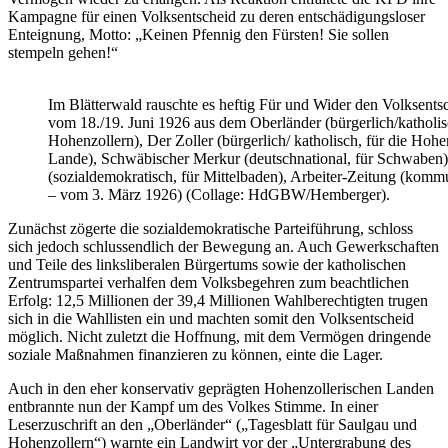
Kampagne für einen Volksentscheid zu deren entschädigungsloser
Enteignung, Motto: „Keinen Pfennig den Fürsten! Sie sollen
stempeln gehen!“
Im Blätterwald rauschte es heftig Für und Wider den Volksents
vom 18./19. Juni 1926 aus dem Oberländer (bürgerlich/katholis
Hohenzollern), Der Zoller (bürgerlich/ katholisch, für die Hoh
Lande), Schwäbischer Merkur (deutschnational, für Schwaben)
(sozialdemokratisch, für Mittelbaden), Arbeiter-Zeitung (komm
– vom 3. März 1926) (Collage: HdGBW/Hemberger).
Zunächst zögerte die sozialdemokratische Parteiführung, schloss
sich jedoch schlussendlich der Bewegung an. Auch Gewerkschaften
und Teile des linksliberalen Bürgertums sowie der katholischen
Zentrumspartei verhalfen dem Volksbegehren zum beachtlichen
Erfolg: 12,5 Millionen der 39,4 Millionen Wahlberechtigten trugen
sich in die Wahllisten ein und machten somit den Volksentscheid
möglich. Nicht zuletzt die Hoffnung, mit dem Vermögen dringende
soziale Maßnahmen finanzieren zu können, einte die Lager.
Auch in den eher konservativ geprägten Hohenzollerischen Landen
entbrannte nun der Kampf um des Volkes Stimme. In einer
Leserzuschrift an den „Oberländer“ („Tagesblatt für Saulgau und
Hohenzollern“) warnte ein Landwirt vor der „Untergrabung des