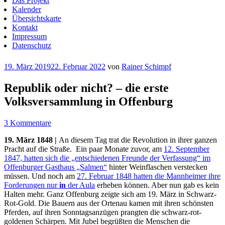
Das Projekt
Kalender
Übersichtskarte
Kontakt
Impressum
Datenschutz
Veröffentlicht
19. März 2019
22. Februar 2022
von
Rainer Schimpf
am
Republik oder nicht? – die erste
Volksversammlung in Offenburg
3 Kommentare
19. März 1848 |
An diesem Tag trat die Revolution in ihrer ganzen
Pracht auf die Straße. Ein paar Monate zuvor, am
12. September
1847, hatten sich die „entschiedenen Freunde der Verfassung“ im
Offenburger Gasthaus „Salmen“
hinter Weinflaschen verstecken
müssen. Und noch am
27. Februar 1848 hatten die Mannheimer ihre
Forderungen nur
in
der Aula
erheben können. Aber nun gab es kein
Halten mehr. Ganz Offenburg zeigte sich am 19. März in Schwarz-
Rot-Gold. Die Bauern aus der Ortenau kamen mit ihren schönsten
Pferden, auf ihren Sonntagsanzügen prangten die schwarz-rot-
goldenen Schärpen. Mit Jubel begrüßten die Menschen die