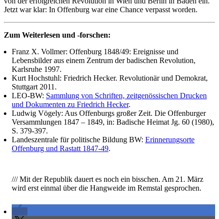
von der erfolgreichen Revolution in Wien und Berlin in Baden ein.
Jetzt war klar: In Offenburg war eine Chance verpasst worden.
Zum Weiterlesen und -forschen:
Franz X. Vollmer: Offenburg 1848/49: Ereignisse und
Lebensbilder aus einem Zentrum der badischen Revolution,
Karlsruhe 1997.
Kurt Hochstuhl: Friedrich Hecker. Revolutionär und Demokrat,
Stuttgart 2011.
LEO-BW:
Sammlung von Schriften, zeitgenössischen Drucken
und Dokumenten zu Friedrich Hecker
.
Ludwig Vögely: Aus Offenburgs großer Zeit. Die Offenburger
Versammlungen 1847 – 1849, in: Badische Heimat Jg. 60 (1980),
S. 379-397.
Landeszentrale für politische Bildung BW:
Erinnerungsorte
Offenburg und Rastatt 1847-49
.
/// Mit der Republik dauert es noch ein bisschen. Am 21. März
wird erst einmal über die Hangweide im Remstal gesprochen.