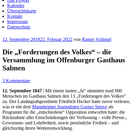
Das Projekt
Kalender
Übersichtskarte
Kontakt
Impressum
Datenschutz
Veröffentlicht
12. September 2018
22. Februar 2022
von
Rainer Schimpf
am
Die „Forderungen des Volkes“ – die
Versammlung im Offenburger Gasthaus
Salmen
3 Kommentare
12. September 1847
| Mit einem lauten „Ja“ stimmten rund 900
Menschen im Gasthaus Salmen den 13 „Forderungen des Volkes“
zu. Der Landtagsabgeordnete Friedrich Hecker hatte zuvor verlesen,
was er mit dem
Mannheimer Journalisten Gustav Struve
als
Programm für die „entschiedene“ Opposition entworfen hatte: die
Rücknahme aller Einschränkungen der Verfassung – volle Presse-,
Gewissens- und Lehrfreiheit, sowie persönliche Freiheit – und
gleichzeitig deren Weiterentwicklung.