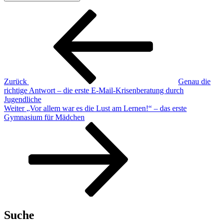
Beitragsnavigation
Vorheriger
Beitrag
Zurück
Genau die
richtige Antwort – die erste E-Mail-Krisenberatung durch
Jugendliche
Nächster
Weiter
„Vor allem war es die Lust am Lernen!“ – das erste
Beitrag
Gymnasium für Mädchen
Suche