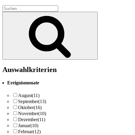
Suchen
nach:
Suchen
Auswahlkriterien
Ereignismonate
August
(11)
September
(13)
Oktober
(16)
November
(10)
Dezember
(11)
Januar
(10)
Februar
(12)