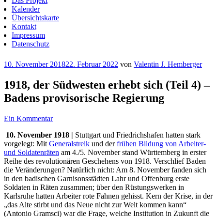
Das Projekt
Kalender
Übersichtskarte
Kontakt
Impressum
Datenschutz
Veröffentlicht
10. November 2018
22. Februar 2022
von
Valentin J. Hemberger
am
1918, der Südwesten erhebt sich (Teil 4) –
Badens provisorische Regierung
Ein Kommentar
10. November 1918 |
Stuttgart und Friedrichshafen hatten stark
vorgelegt: Mit
Generalstreik
und der
frühen Bildung von Arbeiter-
und Soldatenräten
am 4./5. November stand Württemberg in erster
Reihe des revolutionären Geschehens von 1918. Verschlief Baden
die Veränderungen? Natürlich nicht: Am 8. November fanden sich
in den badischen Garnisonsstädten Lahr und Offenburg erste
Soldaten in Räten zusammen; über den Rüstungswerken in
Karlsruhe hatten Arbeiter rote Fahnen gehisst. Kern der Krise, in der
„das Alte stirbt und das Neue nicht zur Welt kommen kann“
(Antonio Gramsci) war die Frage, welche Institution in Zukunft die