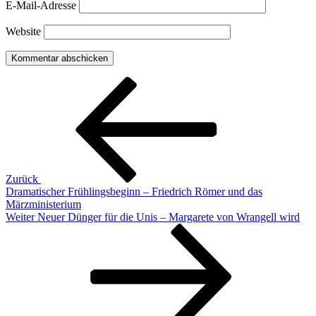
E-Mail-Adresse
Website
Beitragsnavigation
Vorheriger
Beitrag
Zurück
Dramatischer Frühlingsbeginn – Friedrich Römer und das
Märzministerium
Nächster
Weiter
Neuer Dünger für die Unis – Margarete von Wrangell wird
Beitrag