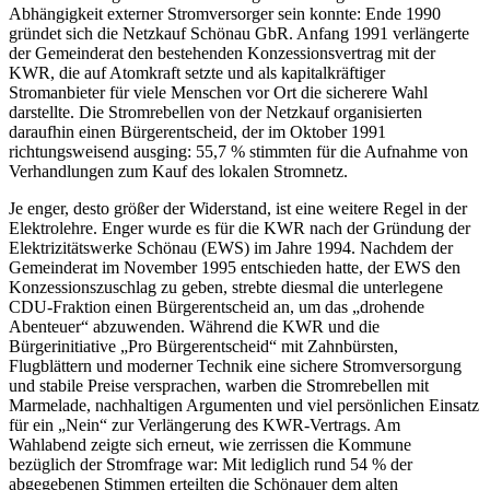
Abhängigkeit externer Stromversorger sein konnte: Ende 1990
gründet sich die Netzkauf Schönau GbR. Anfang 1991 verlängerte
der Gemeinderat den bestehenden Konzessionsvertrag mit der
KWR, die auf Atomkraft setzte und als kapitalkräftiger
Stromanbieter für viele Menschen vor Ort die sicherere Wahl
darstellte. Die Stromrebellen von der Netzkauf organisierten
daraufhin einen Bürgerentscheid, der im Oktober 1991
richtungsweisend ausging: 55,7 % stimmten für die Aufnahme von
Verhandlungen zum Kauf des lokalen Stromnetz.
Je enger, desto größer der Widerstand, ist eine weitere Regel in der
Elektrolehre. Enger wurde es für die KWR nach der Gründung der
Elektrizitätswerke Schönau (EWS) im Jahre 1994. Nachdem der
Gemeinderat im November 1995 entschieden hatte, der EWS den
Konzessionszuschlag zu geben, strebte diesmal die unterlegene
CDU-Fraktion einen Bürgerentscheid an, um das „drohende
Abenteuer“ abzuwenden. Während die KWR und die
Bürgerinitiative „Pro Bürgerentscheid“ mit Zahnbürsten,
Flugblättern und moderner Technik eine sichere Stromversorgung
und stabile Preise versprachen, warben die Stromrebellen mit
Marmelade, nachhaltigen Argumenten und viel persönlichen Einsatz
für ein „Nein“ zur Verlängerung des KWR-Vertrags. Am
Wahlabend zeigte sich erneut, wie zerrissen die Kommune
bezüglich der Stromfrage war: Mit lediglich rund 54 % der
abgegebenen Stimmen erteilten die Schönauer dem alten