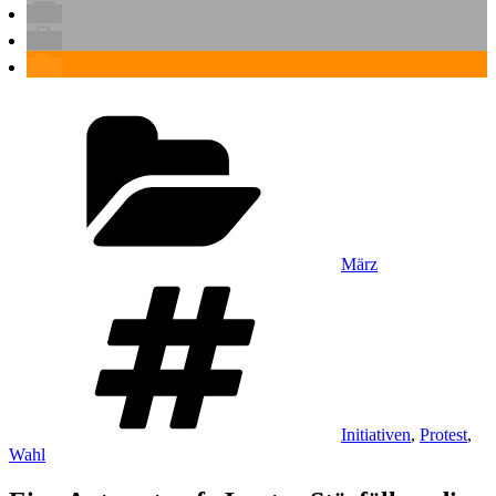
Kategorien
März
Schlagwörter
Initiativen
,
Protest
,
Wahl