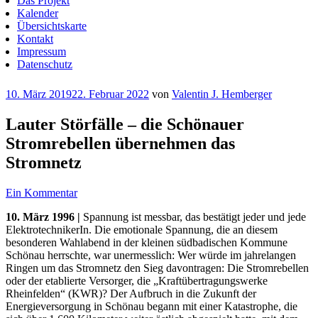
Das Projekt
Kalender
Übersichtskarte
Kontakt
Impressum
Datenschutz
Veröffentlicht
10. März 2019
22. Februar 2022
von
Valentin J. Hemberger
am
Lauter Störfälle – die Schönauer
Stromrebellen übernehmen das
Stromnetz
Ein Kommentar
10. März 1996 |
Spannung ist messbar, das bestätigt jeder und jede
ElektrotechnikerIn. Die emotionale Spannung, die an diesem
besonderen Wahlabend in der kleinen südbadischen Kommune
Schönau herrschte, war unermesslich: Wer würde im jahrelangen
Ringen um das Stromnetz den Sieg davontragen: Die Stromrebellen
oder der etablierte Versorger, die „Kraftübertragungswerke
Rheinfelden“ (KWR)? Der Aufbruch in die Zukunft der
Energieversorgung in Schönau begann mit einer Katastrophe, die