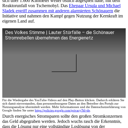
sich über 1.600 Kilometer weiter östlich abgespielt hatte, mit dem
Reaktorunfall von Tschernobyl. Das
Ehepaar Ursula und Michael
Sladek ergriff zusammen mit anderen alarmierten Schönauern
die
Initiative und nahmen den Kampf gegen Nutzung der Kernkraft im
eigenen Land auf.
Des Volkes Stimme | Lauter Störfälle – die Schönauer
Stromrebellen übernehmen das Energienetz
Für die Wiedergabe des YouTube-Videos auf den Play-Button klicken. Dadurch erklären Sie
sich damit einverstanden, dass personenbezogene Daten an den Betreiber des Portals zur
Nutzungsanalyse übermittelt werden. Mehr Informationen und die Datenschutzerklärung von
Google finden Sie unter
https://policies.google.com/privacy?hl=de
.
Durch energisches Stromsparen sollte den großen Stromkonzernen
das Geld abgegraben werden. Jedoch wuchs rasch die Erkenntnis,
dass die Lösung nur eine vollständige Loslösung von der