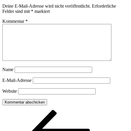
Deine E-Mail-Adresse wird nicht veröffentlicht.
Erforderliche
Felder sind mit
*
markiert
Kommentar
*
Name
E-Mail-Adresse
Website
Beitragsnavigation
Vorheriger
Beitrag