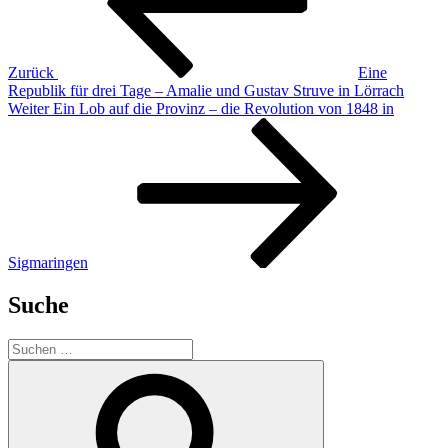
Zurück
Eine
Republik für drei Tage – Amalie und Gustav Struve in Lörrach
Nächster
Weiter
Ein Lob auf die Provinz – die Revolution von 1848 in
Beitrag
Sigmaringen
Suche
Suchen
nach:
Suchen