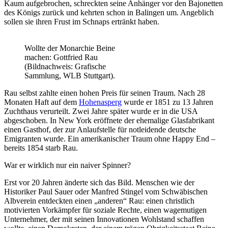
Kaum aufgebrochen, schreckten seine Anhänger vor den Bajonetten
des Königs zurück und kehrten schon in Balingen um. Angeblich
sollen sie ihren Frust im Schnaps ertränkt haben.
Wollte der Monarchie Beine
machen: Gottfried Rau
(Bildnachweis: Grafische
Sammlung, WLB Stuttgart).
Rau selbst zahlte einen hohen Preis für seinen Traum. Nach 28
Monaten Haft auf dem
Hohenasperg
wurde er 1851 zu 13 Jahren
Zuchthaus verurteilt. Zwei Jahre später wurde er in die USA
abgeschoben. In New York eröffnete der ehemalige Glasfabrikant
einen Gasthof, der zur Anlaufstelle für notleidende deutsche
Emigranten wurde. Ein amerikanischer Traum ohne Happy End –
bereits 1854 starb Rau.
War er wirklich nur ein naiver Spinner?
Erst vor 20 Jahren änderte sich das Bild. Menschen wie der
Historiker Paul Sauer oder Manfred Stingel vom Schwäbischen
Albverein entdeckten einen „anderen“ Rau: einen christlich
motivierten Vorkämpfer für soziale Rechte, einen wagemutigen
Unternehmer, der mit seinen Innovationen Wohlstand schaffen