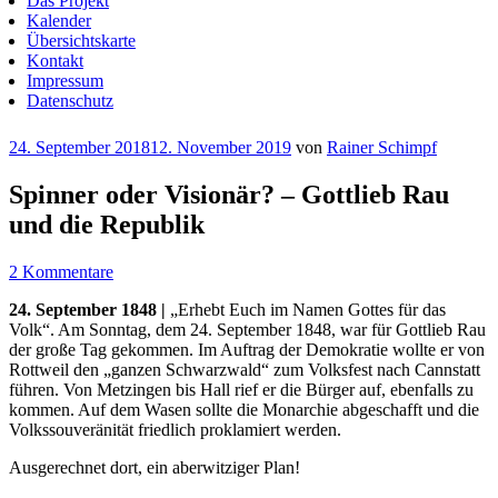
Das Projekt
Kalender
Übersichtskarte
Kontakt
Impressum
Datenschutz
Veröffentlicht
24. September 2018
12. November 2019
von
Rainer Schimpf
am
Spinner oder Visionär? – Gottlieb Rau
und die Republik
2 Kommentare
24. September 1848 |
„Erhebt Euch im Namen Gottes für das
Volk“. Am Sonntag, dem 24. September 1848, war für Gottlieb Rau
der große Tag gekommen. Im Auftrag der Demokratie wollte er von
Rottweil den „ganzen Schwarzwald“ zum Volksfest nach Cannstatt
führen. Von Metzingen bis Hall rief er die Bürger auf, ebenfalls zu
kommen. Auf dem Wasen sollte die Monarchie abgeschafft und die
Volkssouveränität friedlich proklamiert werden.
Ausgerechnet dort, ein aberwitziger Plan!