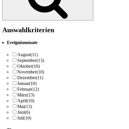
Auswahlkriterien
Ereignismonate
August
(11)
September
(13)
Oktober
(16)
November
(10)
Dezember
(11)
Januar
(10)
Februar
(12)
März
(13)
April
(10)
Mai
(13)
Juni
(6)
Juli
(10)