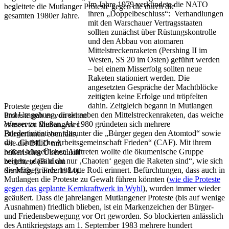
Im Jahre 1979 verkündete die NATO
begleitete die Mutlanger Proteste gegen die durch die
ihren „Doppelbeschluss“: Verhandlungen
gesamten 1980er Jahre.
mit den Warschauer Vertragsstaaten
sollten zunächst über Rüstungskontrolle
und den Abbau von atomaren
Mittelstreckenraketen (Pershing II im
Westen, SS 20 im Osten) geführt werden
– bei einem Misserfolg sollten neue
Raketen stationiert werden. Die
angesetzten Gespräche der Machtblöcke
zeitigten keine Erfolge und tröpfelten
dahin. Zeitgleich begann in Mutlangen
Proteste gegen die
und Umgebung, direkt neben den Mittelstreckenraketen, das weiche
Proteste gab es von seiten
Wasser zu fließen. Ab 1980 gründeten sich mehrere
entnervter Mutlangener
Friedeninitiativen, darunter die „Bürger gegen den Atomtod“ sowie
BürgerInnen ebenfalls,
die „Christliche Arbeitsgemeinschaft Frieden“ (CAF). Mit ihrem
wie die BILD mit
betont bürgerlichen Auftreten wollte die ökumenische Gruppe
reißerischer Überschrift
zeigen, „dass nicht nur ‚Chaoten‘ gegen die Raketen sind“, wie sich
berichtete (Bild am
die Mitbegründerin Lotte Rodi erinnert. Befürchtungen, dass auch in
Sonntag, 5. Feb. 1984).
Mutlangen die Proteste zu Gewalt führen könnten (
wie die Proteste
gegen das geplante Kernkraftwerk in Wyhl
), wurden immer wieder
geäußert. Dass die jahrelangen Mutlangener Proteste (bis auf wenige
Ausnahmen) friedlich blieben, ist ein Markenzeichen der Bürger-
und Friedensbewegung vor Ort geworden. So blockierten anlässlich
des Antikriegstags am 1. September 1983 mehrere hundert