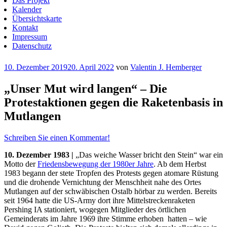
Das Projekt
Kalender
Übersichtskarte
Kontakt
Impressum
Datenschutz
Veröffentlicht
10. Dezember 2019
20. April 2022
von
Valentin J. Hemberger
am
„Unser Mut wird langen“ – Die
Protestaktionen gegen die Raketenbasis in
Mutlangen
Schreiben Sie einen Kommentar!
10. Dezember 1983 |
„Das weiche Wasser bricht den Stein“ war ein
Motto der
Friedensbewegung der 1980er Jahre
. Ab dem Herbst
1983 begann der stete Tropfen des Protests gegen atomare Rüstung
und die drohende Vernichtung der Menschheit nahe des Ortes
Mutlangen auf der schwäbischen Ostalb hörbar zu werden. Bereits
seit 1964 hatte die US-Army dort ihre Mittelstreckenraketen
Pershing IA stationiert, wogegen Mitglieder des örtlichen
Gemeinderats im Jahre 1969 ihre Stimme erhoben hatten – wie