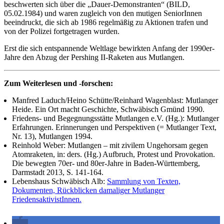
beschwerten sich über die „Dauer-Demonstranten“ (BILD,
05.02.1984) und waren zugleich von den mutigen SeniorInnen
beeindruckt, die sich ab 1986 regelmäßig zu Aktionen trafen und
von der Polizei fortgetragen wurden.
Erst die sich entspannende Weltlage bewirkten Anfang der 1990er-
Jahre den Abzug der Pershing II-Raketen aus Mutlangen.
Zum Weiterlesen und -forschen:
Manfred Laduch/Heino Schütte/Reinhard Wagenblast: Mutlanger
Heide. Ein Ort macht Geschichte, Schwäbisch Gmünd 1990.
Friedens- und Begegnungsstätte Mutlangen e.V. (Hg.): Mutlanger
Erfahrungen. Erinnerungen und Perspektiven (= Mutlanger Text,
Nr. 13), Mutlangen 1994.
Reinhold Weber: Mutlangen – mit zivilem Ungehorsam gegen
Atomraketen, in: ders. (Hg.) Aufbruch, Protest und Provokation.
Die bewegten 70er- und 80er-Jahre in Baden-Württemberg,
Darmstadt 2013, S. 141-164.
Lebenshaus Schwäbisch Alb:
Sammlung von Texten,
Dokumenten, Rückblicken damaliger Mutlanger
FriedensaktivistInnen.