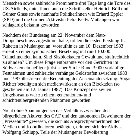
Menschen sowie zahlreiche Prominente drei Tage lang die Tore des
US-Airfields, unter ihnen auch die Schriftsteller Heinrich Böll und
Günter Grass sowie namhafte PolitikerInnen wie Erhard Eppler
(SPD) und die Grünen-Aktivistin Petra Kelly. Mutlangen war
schlagartig bekannt geworden.
Nachdem der Bundestag am 22. November dem Nato-
Doppelbeschluss zugestimmt hatte, rollten die ersten Pershing II-
Raketen in Mutlangen an, woraufhin es am 10. Dezember 1983
erneut zu einer symbolischen Besetzung mit rund 10.000
Teilnehmenden kam. Sind Sitzblockaden Gewalt und strafrechtlich
zu ahnden? Um diese Frage entbrannte vor den Gerichten im
Südwesten ein heftiger juristischer Streit: Rund 3.000 vorläufige
Festnahmen und zahlreiche verhängte Geldstrafen zwischen 1983
und 1987 illustrieren die Bedeutung der Auseinandersetzung. Sogar
Richter beteiligten sich medienwirksam an den Blockaden (so
geschehen am 12. Januar 1987). Das Konzept des zivilen
Ungehorsams war zu einem generationen- und
schichtenübergreifenden Phänomen geworden.
Nicht ohne Spannungen sei das Verhältnis zwischen den
bürgerlichen Aktiven des CAF und den autonomen Bewohnern der
„Pressehütte“ gewesen, die sich als AnsprechpartnerInnen der
Medien und Koordinatoren betätigten, erinnert sich der Aktivist
Wolfgang Schlupp. Teile der Mutlangener Bevölkerung